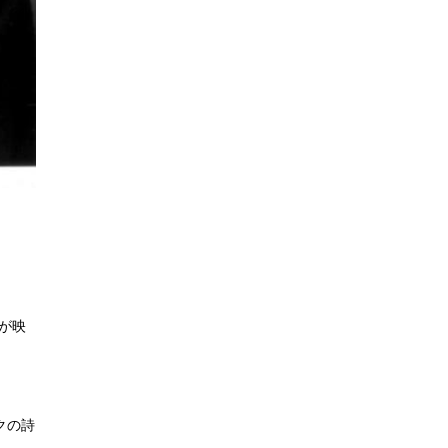
が映
クの詩