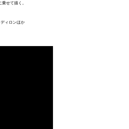
に乗せて描く。
・ディロンほか