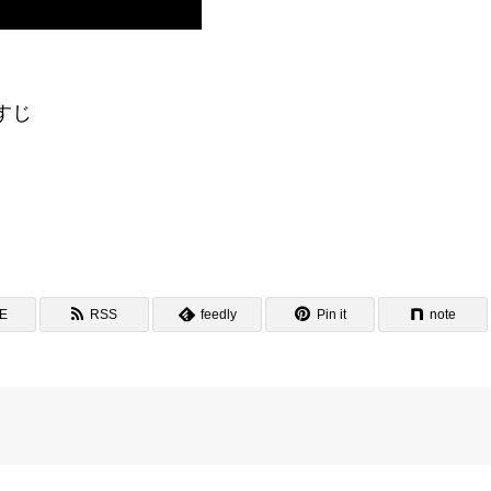
らすじ
NE
RSS
feedly
Pin it
note