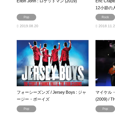
Elton John : ロケットマン (2019)
Eric Cr
12小節の人
Pop
Rock
2019.08.20
2018.11.
フォーシーズンズ / Jersey Boys : ジャ
マイケル・ジ
ージー・ボーイズ
(2009) / T
Pop
Pop