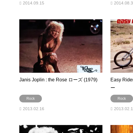
2014.09.15
2014.08.
Janis Joplin : the Rose ローズ (1979)
Easy Ri
ー
Rock
Rock
2013.02.16
2013.02.